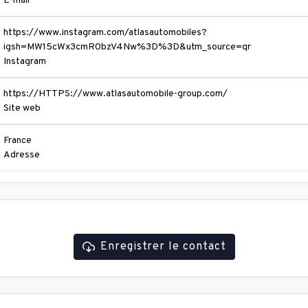
E-mail
https://www.instagram.com/atlasautomobiles?
igsh=MW15cWx3cmR0bzV4Nw%3D%3D&utm_source=qr
Instagram
https://HTTPS://www.atlasautomobile-group.com/
Site web
France
Adresse
Enregistrer le contact