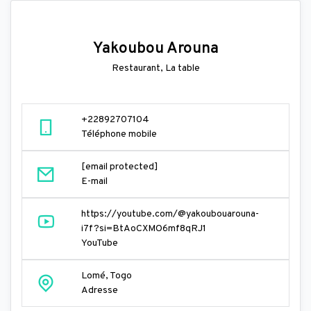
Yakoubou Arouna
Restaurant, La table
+22892707104
Téléphone mobile
[email protected]
E-mail
https://youtube.com/@yakoubouarouna-
i7f?si=BtAoCXMO6mf8qRJ1
YouTube
Lomé, Togo
Adresse