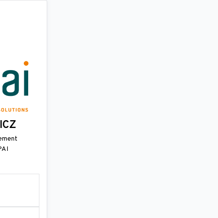
ICZ
pement
PAI