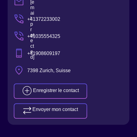
[e
m
ai
l
+41372233002
p
r
ot
+41035554325
e
ct
e
+41908609197
d]
7398 Zurich, Suisse
Enregistrer le contact
Envoyer mon contact