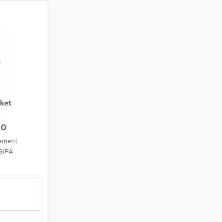
ho
pement
 GiPA