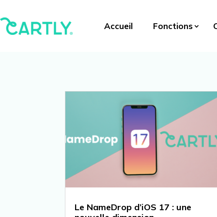
Accueil
Fonctions
Le NameDrop d’iOS 17 : une