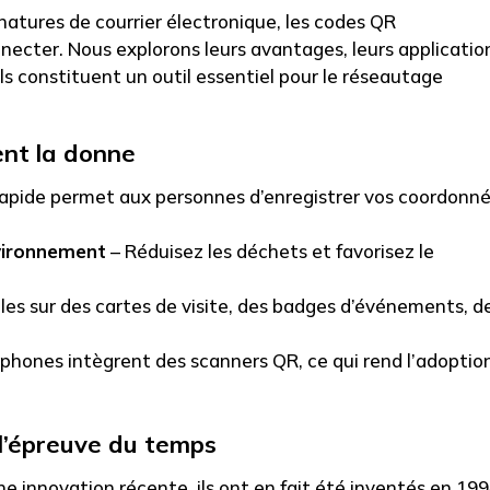
atures de courrier électronique, les codes QR
necter. Nous explorons leurs avantages, leurs applicatio
 ils constituent un outil essentiel pour le réseautage
ent la donne
apide permet aux personnes d’enregistrer vos coordonn
nvironnement
– Réduisez les déchets et favorisez le
-les sur des cartes de visite, des badges d’événements, d
phones intègrent des scanners QR, ce qui rend l’adoptio
 l’épreuve du temps
e innovation récente, ils ont en fait été inventés en
199