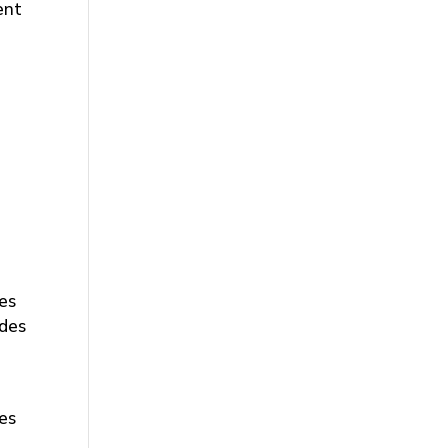
ent
es
 des
tes