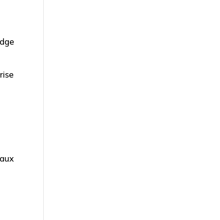
adge
rise
eaux