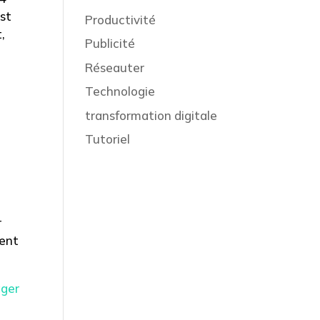
est
Productivité
,
Publicité
Réseauter
s
Technologie
transformation digitale
Tutoriel
r
vent
ager