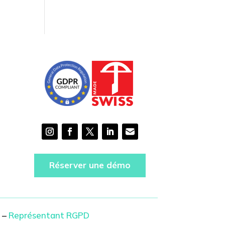
Réserver une démo
–
Représentant RGPD