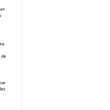
ues
s
dre
n de
par
les