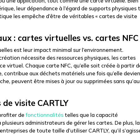
 ou une application, tout comme une carte virtuelle. Bien
érique, leur dépendance à l’égard de supports physiques t
astique les empêche d’être de véritables « cartes de visite
x : cartes virtuelles vs. cartes NFC
uelles est leur impact minimal sur l’environnement.
création nécessite des ressources physiques, les cartes
e virtuel. Chaque carte NFC, qu’elle soit créée à partir d
e, contribue aux déchets matériels une fois qu’elle devie
anche, peuvent être mises à jour ou supprimées sans qu’a
 de visite CARTLY
rofiter de
fonctionnalités
telles que la capacité
plusieurs administrateurs de gérer les cartes. De plus, la
ntreprises de toute taille d’utiliser CARTLY, qu’il s’agiss
.