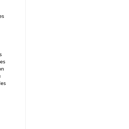
es
s
tes
on
a
les