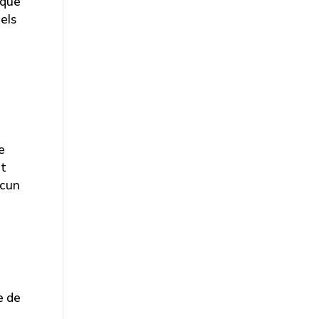
 que
els
e
nt
ucun
e de