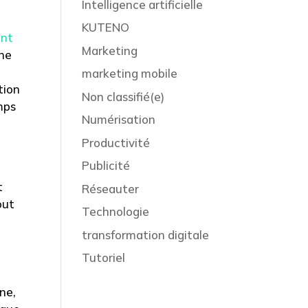
Intelligence artificielle
KUTENO
ent
Marketing
une
e
marketing mobile
tion
Non classifié(e)
amps
Numérisation
Productivité
Publicité
t
Réseauter
out
Technologie
transformation digitale
Tutoriel
ne,